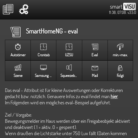
smart
VISU
11:38, 07.08.
v3.5.0
SmartHomeNG - eval
Autotimer
Crontab
UZSU
Eval
min.-max.
Szene
Samsung TV
Squeezebox
Mail
Folgt
Das eval - Attribut ist für kleine Auswertungen oder Korrekturen
gedacht bzw. nützlich. Genauere Infos zu eval findet man
hier
.
Im Folgenden wird ein mögliches eval-Beispiel aufgeführt.
Ziel / Vorgabe:
Bewegungsmelder im Haus werden über ein Freigabeobjekt aktiviert
und deaktiviert ( 1 = aktiv, 0 = gesperrt).
Wenn draußen die Lichtstärke unter 750 Lux fällt (Daten kommen