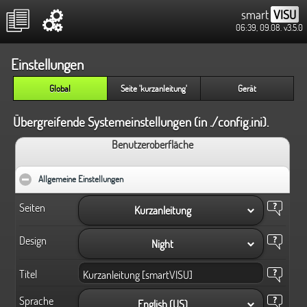
smart
VISU
06:39, 09.08.
v3.5.0
Einstellungen
Global
Seite 'kurzanleitung'
Gerät
Übergreifende Systemeinstellungen (in ./config.ini).
Benutzeroberfläche
Allgemeine Einstellungen
click to collapse contents
Seiten
Kurzanleitung
Design
Night
Titel
Sprache
English (US)