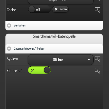
on
off
Leeren
Cache
Verhalten
click to expand contents
SmartHome/IoT-Datenquelle
Datenverbindung / Treiber
click to collapse contents
System
Offline
on
Echtzeit-Daten
off