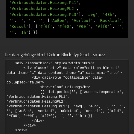
'Verbrauchsdaten.Heizung.PL1'
,
'Verbrauchsdaten.HeizungPL2'
,
'Verbrauchsdaten.Heizung.PL3'
],
'avg'
,
'48h'
,
''
,
''
,
''
,
''
,
[
'Außen'
,
'Vorlauf'
,
'Rücklauf'
,
'Kessel'
],
[
'#f0f'
,
'#f00'
,
'#00f'
,
'#ff0'
],
''
,
''
,
'1h'
)
}}
Der dazugehörige html-Code in Block-Typ 5 sieht so aus: