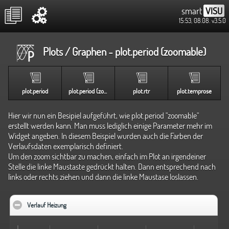
smart
VISU
15:53, 08.08.
v3.5.0
Plots / Graphen - plot.period (zoomable)
plot.period
plot.period (zoom)
plot.rtr
plot.temprose
Hier wir nun ein Besipiel aufgeführt, wie plot.period "zoomable"
erstellt werden kann. Man muss lediglich einige Parameter mehr im
Widget angeben. In diesem Beispiel wurden auch die Farben der
Verlaufsdaten exemplarisch definiert.
Um den zoom sichtbar zu machen, einfach im Plot an irgendeiner
Stelle die linke Maustaste gedrückt halten. Dann entsprechend nach
links oder rechts ziehen und dann die linke Maustase loslassen.
Verlauf Heizung
click to collapse contents