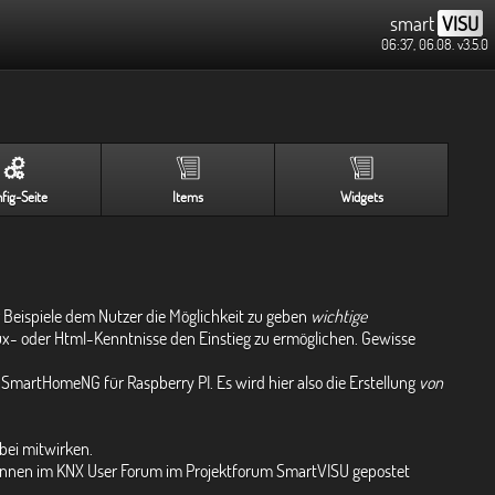
smart
VISU
06:37, 06.08.
v3.5.0
fig-Seite
Items
Widgets
r Beispiele dem Nutzer die Möglichkeit zu geben
wichtige
- oder Html-Kenntnisse den Einstieg zu ermöglichen. Gewisse
n SmartHomeNG für Raspberry PI. Es wird hier also die Erstellung
von
abei mitwirken.
können im KNX User Forum im Projektforum SmartVISU gepostet