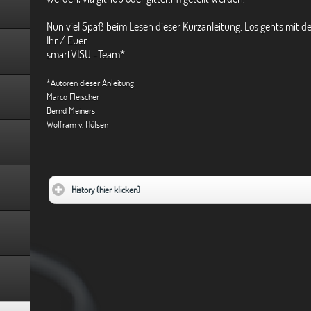
Nun viel Spaß beim Lesen dieser Kurzanleitung. Los gehts mit d
Ihr / Euer
smartVISU -Team*
*Autoren dieser Anleitung
Marco Fleischer
Bernd Meiners
Wolfram v. Hülsen
History (hier klicken)
click to expand contents