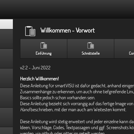
Willkommen - Vorwort
Einführung
Schnittstelle
Con
v2.2 - Juni 2022
Herzlich Willkommen!
Diese Anleitung für smartVISU ist dafür gedacht, anhand einige
Zusammenhänge zu erkennen, um auch ohne tiefgreifende Linux
Basics sollte jedoch schon vorhanden sein.
Diese Anleitung bezieht sich vorrangig auf das fertige Image vo
Hand
beschrieben, mit der man auch am Weitesten kommt.
Diese Anleitung wird stetig erweitert und jeder einzelne kann d
Ideen, Vorschläge, Codes, Textpassagen und ggf. Screenshots 
werden, via github oder gitter.im geteilt werden.